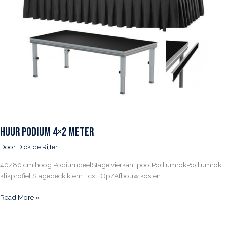
Huur Podium 4×2 meter
Door
Dick de Rijter
40/80 cm hoog PodiumdeelStage vierkant pootPodiumrokPodiumrok
klikprofiel Stagedeck klem Ecxl. Op/Afbouw kosten
Huur
Read More »
Podium
4×2