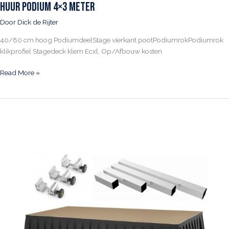
Huur Podium 4×3 meter
Door
Dick de Rijter
40/80 cm hoog PodiumdeelStage vierkant pootPodiumrokPodiumrok
klikprofiel Stagedeck klem Ecxl. Op/Afbouw kosten
Huur
Read More »
Podium
4×3
meter