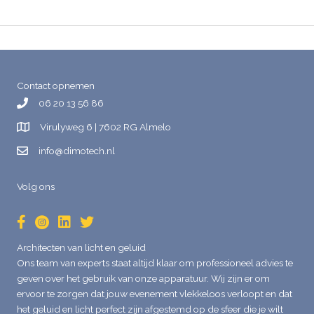
Podium
3×2
meter
Contact opnemen
06 20 13 56 86
Virulyweg 6 | 7602 RG Almelo
info@dimotech.nl
Volg ons
Architecten van licht en geluid
Ons team van experts staat altijd klaar om professioneel advies te
geven over het gebruik van onze apparatuur. Wij zijn er om
ervoor te zorgen dat jouw evenement vlekkeloos verloopt en dat
het geluid en licht perfect zijn afgestemd op de sfeer die je wilt