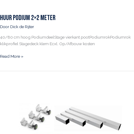
Huur Podium 2×2 meter
Door
Dick de Rijter
40/80 cm hoog PodiumdeelStage vierkant pootPodiumrokPodiumrok
klikprofiel Stagedeck klem Ecxl. Op/Afbouw kosten
Huur
Read More »
Podium
2×2
meter