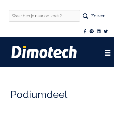
Ga
naar
de
Zoeken
inhoud
Podiumdeel