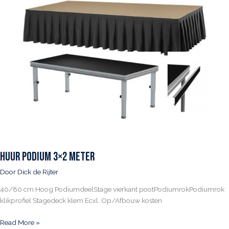
Huur Podium 3×2 meter
Door
Dick de Rijter
40/80 cm Hoog PodiumdeelStage vierkant pootPodiumrokPodiumrok
klikprofiel Stagedeck klem Ecxl. Op/Afbouw kosten
Huur
Read More »