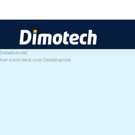
Ga
naar
de
inhoud
Detailhandel
hier komt tekst over Detailhandel