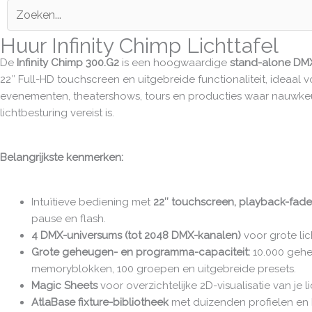
Huur Infinity Chimp Lichttafel
De
Infinity Chimp 300.G2
is een hoogwaardige
stand-alone DMX-
22″ Full-HD touchscreen en uitgebreide functionaliteit, ideaal 
evenementen, theatershows, tours en producties waar nauwkeu
lichtbesturing vereist is.
Belangrijkste kenmerken:
Intuïtieve bediening met
22″ touchscreen, playback-fad
pause en flash.
4 DMX-universums (tot 2048 DMX-kanalen)
voor grote lich
Grote geheugen- en programma-capaciteit:
10.000 gehe
memoryblokken, 100 groepen en uitgebreide presets.
Magic Sheets
voor overzichtelijke 2D-visualisatie van je l
AtlaBase fixture-bibliotheek
met duizenden profielen en 