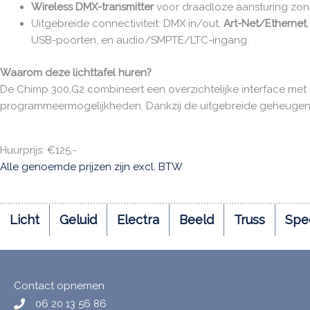
Wireless DMX-transmitter
voor draadloze aansturing zon
Uitgebreide connectiviteit: DMX in/out,
Art-Net/Ethernet
USB-poorten, en audio/SMPTE/LTC-ingang.
Waarom deze lichttafel huren?
De Chimp 300.G2 combineert een overzichtelijke interface met 
programmeermogelijkheden. Dankzij de uitgebreide geheugen 
Huurprijs: €125,-
Alle genoemde prijzen zijn excl. BTW
Licht
Geluid
Electra
Beeld
Truss
Spec
Contact opnemen
06 20 13 56 86