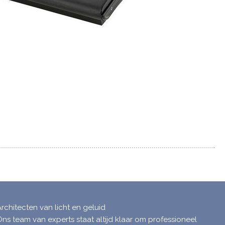
Architecten van licht en geluid
Ons team van experts staat altijd klaar om professioneel