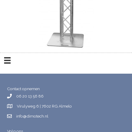
Contact opnemen
06 20 13 56 86
Virulyweg 6 | 7602 RG Almelo
info@dimotech.nl
Volg ons