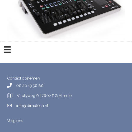
Contact opnemen
06 20 13 56 86
Virulyweg 6 | 7602 RG Almelo
info@dimotech.nl
Volg ons